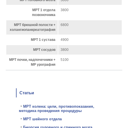
МРТ головного мозга
3800
МРТ 1 отдела
3800
позвоночника
МРТ брюшной полости +
6800
холангиопанкреатография
МРТ 1 сустава
4900
МРТ сосудов
3800
МРТ почки, надпочечники +
5100
МР урография
Статьи
МРТ колена: цели, противопоказания,
методика проведения процедуры
МРТ шейного отдела
Биопсия головного и спинного мозга