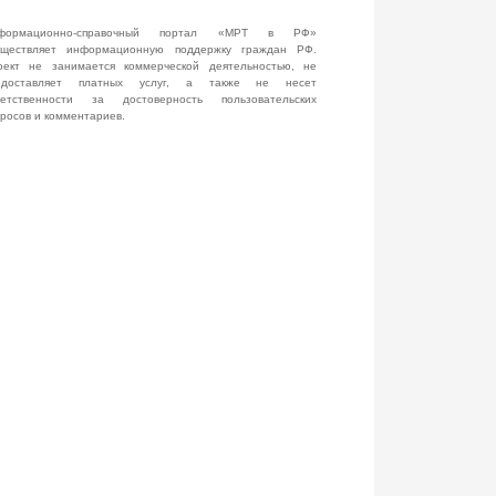
формационно-справочный портал «МРТ в РФ»
уществляет информационную поддержку граждан РФ.
оект не занимается коммерческой деятельностью, не
едоставляет платных услуг, а также не несет
ветственности за достоверность пользовательских
просов и комментариев.