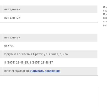
Ин
нет данных
ос
Пр
нет данных
пр
от
во
нет данных
665700
Иркутская область, г. Братск, ул. Южная, д. 97а
8 (3953) 28-48-15, 8 (3953) 28-48-17
mrtlider.br@mail.ru|
Написать сообщение